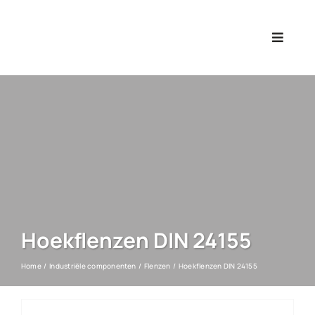
Ga
naar
Toggle
inhoud
Navigat
Hoekflenzen DIN 24155
Home
Industriële componenten
Flenzen
Hoekflenzen DIN 24155