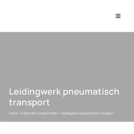
Ga
naar
Toggle
inhoud
Navigat
Leidingwerk pneumatisch
transport
Home
Industriële componenten
Leidingwerk pneumatisch transport