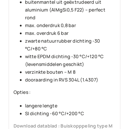
buitenmantel uit geëxtrudeerd uit
aluminium (AlMgSi0,5 F22) – perfect
rond
max. onderdruk 0,8 bar
max. overdruk 6 bar
zwarte natuurrubber dichting -30
°C/+80 °C
witte EPDM dichting -30 °C/+120 °C
(levensmiddelen geschikt)
verzinkte bouten – M 8
dooraarding in RVS 304L (1.4307)
Opties :
langere lengte
SI dichting -60 °C/+200 °C
Download datablad : Buiskopppeling type M