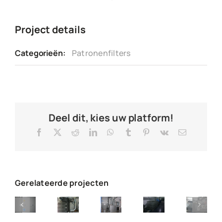
Project details
Categorieën:
Patronenfilters
Deel dit, kies uw platform!
Facebook
X
Reddit
LinkedIn
WhatsApp
Tumblr
Pinterest
Vk
E-
mail
Gerelateerde projecten